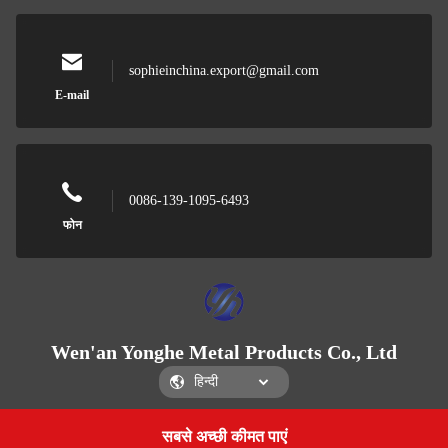
sophieinchina.export@gmail.com
E-mail
0086-139-1095-6493
फोन
Wen'an Yonghe Metal Products Co., Ltd
सबसे अच्छी कीमत पाएं
Get a Quote
Wen'an Yonghe Metal Products Co., Ltd