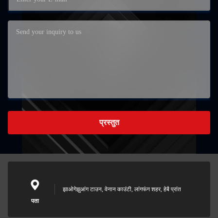
प्रस्तुत
झाओगेझुआंग टाउन, वेनान काउंटी, लांगफंग शहर, हेबै प्रांत
पता