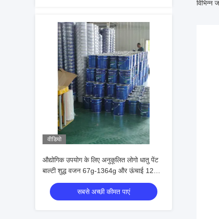
विभिन्न 
वीडियो
औद्योगिक उपयोग के लिए अनुकूलित लोगो धातु पेंट
बाल्टी शुद्ध वजन 67g-1364g और ऊंचाई 12
सेमी-43 सेमी के साथ
सबसे अच्छी कीमत पाएं