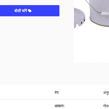
बोली मांगें
रंग:
अनु
आकार:
गोल