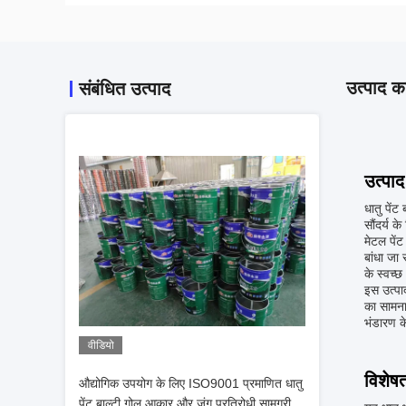
उत्पाद का
संबंधित उत्पाद
उत्पाद
धातु पेंट
सौंदर्य क
मेटल पें
बांधा जा
के स्वच्
इस उत्पाद
का सामना
भंडारण क
वीडियो
विशेषत
औद्योगिक उपयोग के लिए ISO9001 प्रमाणित धातु
पेंट बाल्टी गोल आकार और जंग प्रतिरोधी सामग्री के