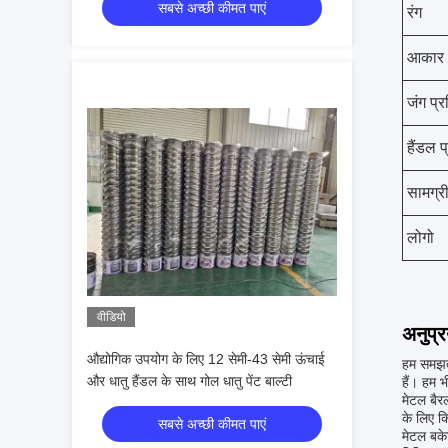
सबसे अच्छी कीमत पाएं
रंग
आकार
जंग प्
हैंडल 
सामग्र
लोगो
वीडियो
अनुप्
औद्योगिक उपयोग के लिए 12 सेमी-43 सेमी ऊंचाई
हम समझते
और धातु हैंडल के साथ गोल धातु पेंट बाल्टी
हैं। हम 
मेटल बैर
के लिए क
सबसे अच्छी कीमत पाएं
मेटल बके