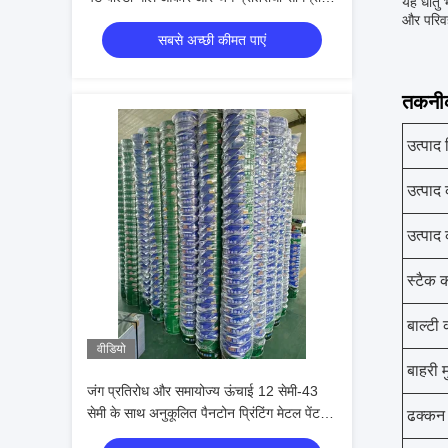
यह धातु 
साथ
और परिवह
सबसे अच्छी कीमत पाएं
तकनीक
उत्पाद 
उत्पाद
उत्पाद
स्टैक क
बाल्टी
वीडियो
बाहरी म
जंग प्रतिरोध और समायोज्य ऊंचाई 12 सेमी-43
सेमी के साथ अनुकूलित पैनटोन प्रिंटिंग मेटल पेंट
ढक्कन 
बाल्टी