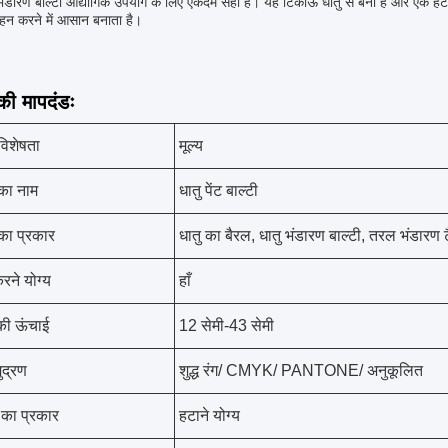
भंडारण बाल्टी औद्योगिक उपयोग के लिए एकदम सही है। यह टिकाऊ धातु से बना है और एक हट
न करने में आसान बनाता है।
ी मापदंडः
विशेषता
मूल्य
 का नाम
धातु पेंट बाल्टी
 का प्रकार
धातु का बैरल, धातु भंडारण बाल्टी, तरल भंडारण ट
रने योग्य
हाँ
 की ऊंचाई
12 सेमी-43 सेमी
ुद्रण
शुद्ध रंग/ CMYK/ PANTONE/ अनुकूलित
का प्रकार
हटाने योग्य