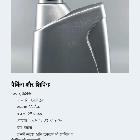
पैकिंग और शिपिंगः
उत्पाद पैकेजिंगः
सामग्री: प्लास्टिक
क्षमताः 55 गैलन
वजनः 25 पाउंड
आयाम: 23.5 "x 23.5" x 36 "
रंगः काला
इसमें स्क्रू-ऑन ढक्कन भी शामिल है