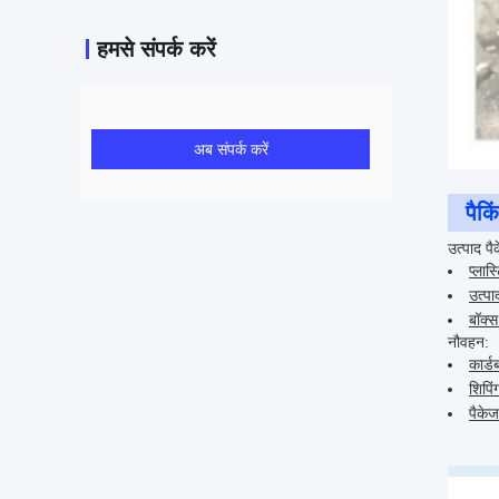
हमसे संपर्क करें
अब संपर्क करें
पैक
उत्पाद पै
प्लास
उत्पा
बॉक्स
नौवहन:
कार्ड
शिपिं
पैके