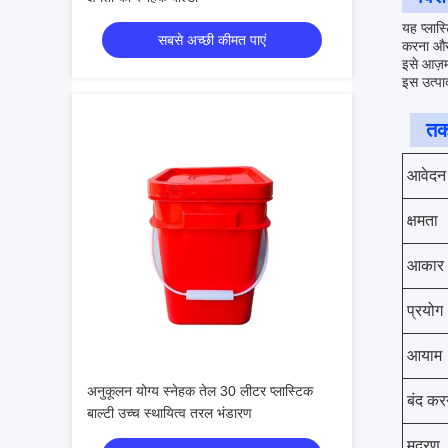
यह प्लास
सबसे अच्छी कीमत पाएं
करना और 
इसे आज़म
इस उत्पाद
तक
आवेदन
क्षमता
आकार
प्रयोग
आयाम
अनुकूलन योग्य स्नेहक तेल 30 लीटर प्लास्टिक
बंद कर
बाल्टी उच्च स्थायित्व तरल भंडारण
मुद्रण