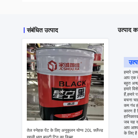
उत्पाद का
संबंधित उत्पाद
उत्प
हमारे उच
आप एक बे
बहुत अच्
हमारे वि
हैं,हमारे
बचना चाह
कम गंध हो
कारण है 
हानिकारक
जब यह स्
आप आश्वस्
तेल स्नेहक पेंट के लिए अनुकूलन योग्य 20L फ़्लैंज्ड
के लिए ह
खाली धातु बाल्टी टिन का डिब्बा