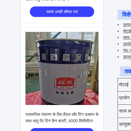
सबसे अच्छी कीमत पाएं
विशे
उत्पा
मोटा
साफ 
उपयो
गंधः
उपयुक
तक
मोटाई
प्रयोग
साफ क
रासायनिक भंडारण के लिए हैंडल और टिन ढक्कन के
साथ धातु पेंट टिन कैन बाल्टी, 4000 मिलीलीटर
उपयुक्त
क्षमता