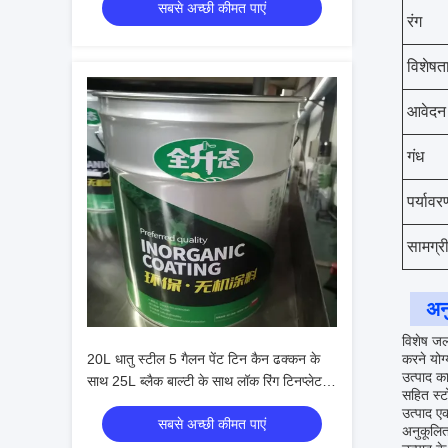
सबसे अच्छी कीमत पाएं
रंग
विशेषत
आवेदन 
गंध
पर्याव
सामग्र
अन
विशेष जल
20L धातु स्टील 5 गैलन पेंट टिन कैन ढक्कन के
करने योग
उत्पाद क
साथ 25L ब्लैक बाल्टी के साथ लॉक रिंग टिनप्लेट
सहित स्ट
पेंट और रासायनिक पैकेजिंग के लिए
उत्पाद ए
सबसे अच्छी कीमत पाएं
अनुकूलित