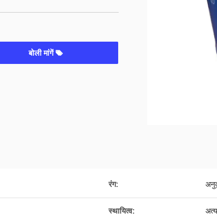
बोली मांगें
रंग:
अनु
स्थायित्व:
अत्