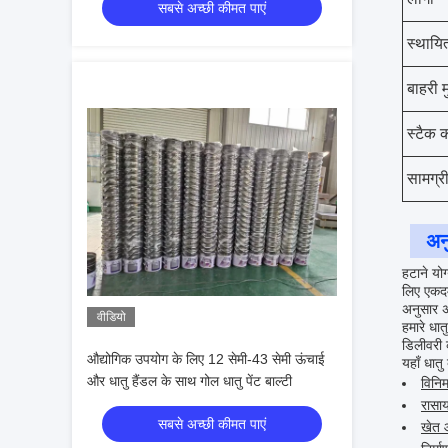
सबसे अच्छी कीमत पाएं
स्थायित
बाहरी म
स्टैक क
सामग्र
अन
हटाने यो
लिए एकदम
अनुसार 
वीडियो
हमारे धा
डिलीवरी 
औद्योगिक उपयोग के लिए 12 सेमी-43 सेमी ऊंचाई
यहाँ धातु
और धातु हैंडल के साथ गोल धातु पेंट बाल्टी
विनिर
रासा
सबसे अच्छी कीमत पाएं
खेत 