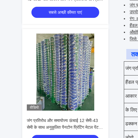
जंग प
साथ
उपयोग
सबसे अच्छी कीमत पाएं
रंगः
हैंडल
औद्य
जिसे 
तक
जंग प्
हैंडल 
आकार
वीडियो
के लिए
जंग प्रतिरोध और समायोज्य ऊंचाई 12 सेमी-43
ढक्कन 
सेमी के साथ अनुकूलित पैनटोन प्रिंटिंग मेटल पेंट
बाल्टी
लोगो