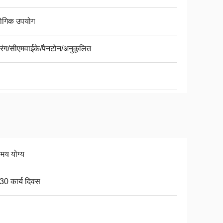
योगिक उपयोग
ध रंग/सीएमवाईके/पैनटोन/अनुकूलित
िमय योग्य
30 कार्य दिवस