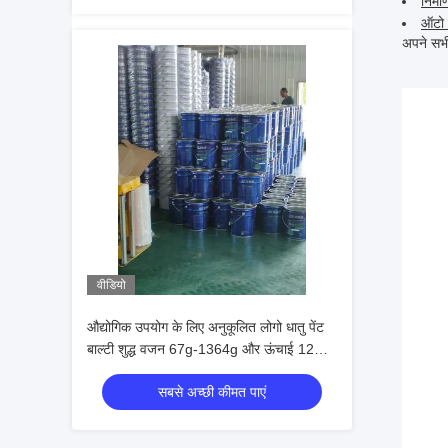
निर्म
ऑटो म
अपने सभी
वीडियो
औद्योगिक उपयोग के लिए अनुकूलित लोगो धातु पेंट
बाल्टी शुद्ध वजन 67g-1364g और ऊंचाई 12
सेमी-43 सेमी के साथ
सबसे अच्छी कीमत पाएं